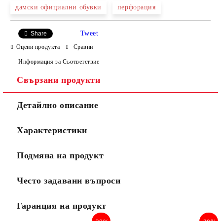
дамски официални обувки
перфорация
Tweet
Share
Оцени продукта
Сравни
Информация за Съответствие
Свързани продукти
Ние ще се свържем с вас в рамките на работния ден.
Детайлно описание
Характеристики
Подмяна на продукт
Често задавани въпроси
Гаранция на продукт