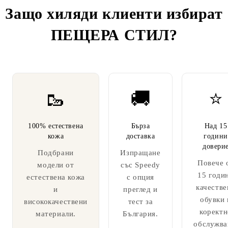
Защо хиляди клиенти избират
ПЕЩЕРА СТИЛ
?
🥾
🚚
⭐
100% естествена
Бърза
Над 15
кожа
доставка
години
довери
Подбрани
Изпращане
Повече 
модели от
със Speedy
15 годи
естествена кожа
с опция
качестве
и
преглед и
обувки 
висококачествени
тест за
коректн
материали.
България.
обслужва