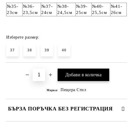
№35-
№36-
№37-
№38-
№39-
№40-
№41-
23см
23,5см
24см
24,5см
25см
25,5см
26см
Изберете размер:
37
38
39
40
Пещера Стил
Марка:
БЪРЗА ПОРЪЧКА БЕЗ РЕГИСТРАЦИЯ
САМО ПОПЪЛНЕТЕ 4 ПОЛЕТА