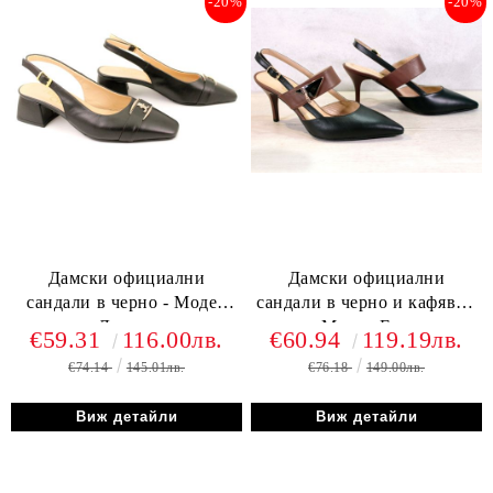
-20%
-20%
Дамски официални
Дамски официални
сандали в черно - Модел
сандали в черно и кафяво -
Лариса
Модел Ема
€59.31
116.00лв.
€60.94
119.19лв.
€74.14
145.01лв.
€76.18
149.00лв.
Виж детайли
Виж детайли