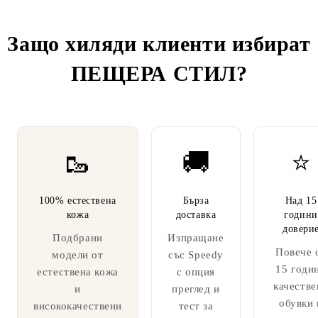
Защо хиляди клиенти избират
ПЕЩЕРА СТИЛ
?
🥾
🚚
⭐
100% естествена
Бърза
Над 15
кожа
доставка
години
довери
Подбрани
Изпращане
Повече 
модели от
със Speedy
15 годи
естествена кожа
с опция
качестве
и
преглед и
обувки 
висококачествени
тест за