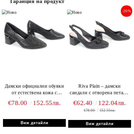
Гаранция на продукт
-20%
Дамски официални обувки
Riva Plain – дамски
от естествена кожа с
сандали с отворена пета от
перфорация в черно –
естествена кожа в черно
€78.00
152.55лв.
€62.40
122.04лв.
модел Civella
€78.00
152.55лв.
Виж детайли
Виж детайли