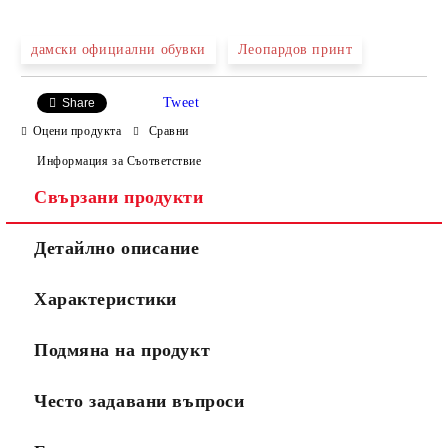
САМО ПОПЪЛНЕТЕ 4 ПОЛЕТА
дамски официални обувки
Леопардов принт
Tweet
Share
Оцени продукта
Сравни
Информация за Съответствие
Свързани продукти
Ние ще се свържем с вас в рамките на работния ден.
Детайлно описание
Характеристики
Подмяна на продукт
Често задавани въпроси