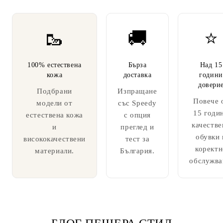
🥾
🚚
⭐
100% естествена
Бърза
Над 15
кожа
доставка
години
довери
Подбрани
Изпращане
Повече 
модели от
със Speedy
15 годи
естествена кожа
с опция
качестве
и
преглед и
обувки 
висококачествени
тест за
коректн
материали.
България.
обслужва