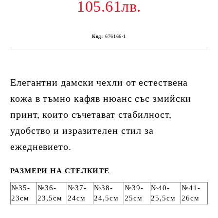
105.61лв.
Код:
676166-1
Елегантни дамски чехли от естествена
кожа в тъмно кафяв нюанс със змийски
принт, които съчетават стабилност,
удобство и изразителен стил за
ежедневието.
РАЗМЕРИ НА СТЕЛКИТЕ
№35-
№36-
№37-
№38-
№39-
№40-
№41-
23см
23,5см
24см
24,5см
25см
25,5см
26см