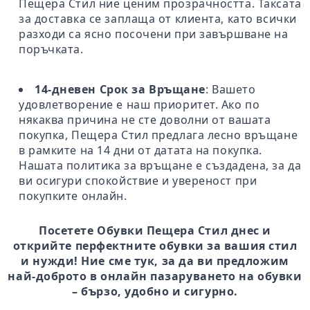
Пещера Стил ние ценим прозрачността. Таксата
за доставка се заплаща от клиента, като всички
разходи са ясно посочени при завършване на
поръчката.
14-дневен Срок за Връщане
: Вашето
удовлетворение е наш приоритет. Ако по
някаква причина не сте доволни от вашата
покупка, Пещера Стил предлага лесно връщане
в рамките на 14 дни от датата на покупка.
Нашата политика за връщане е създадена, за да
ви осигури спокойствие и увереност при
покупките онлайн.
Посетете Обувки Пещера Стил днес и
открийте перфектните обувки за вашия стил
и нужди! Ние сме тук, за да ви предложим
най-доброто в онлайн пазаруването на обувки
– бързо, удобно и сигурно.