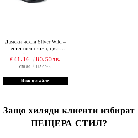
Дамски чехли Silver Wild –
естествена кожа, цвят
сребрист леопард,
€41.16
80.50лв.
регулируеми каишки
€58.80
115.00лв.
Виж детайли
Защо хиляди клиенти избират
ПЕЩЕРА СТИЛ
?