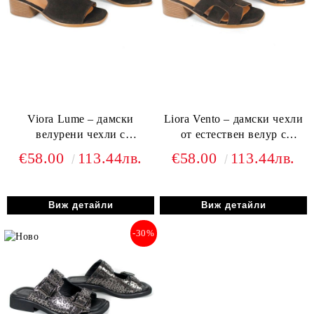
Viora Lume – дамски
Liora Vento – дамски чехли
велурени чехли с
от естествен велур с
елегантен ток в тъмно
елегантен ток в тъмно
€58.00
113.44лв.
€58.00
113.44лв.
кафяво
кафяво
Виж детайли
Виж детайли
-30%