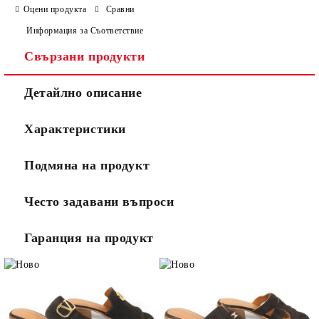
Оцени продукта
Сравни
Информация за Съответствие
Свързани продукти
Ние ще се свържем с вас в рамките на работния ден.
Детайлно описание
Характеристики
Подмяна на продукт
Често задавани въпроси
Гаранция на продукт