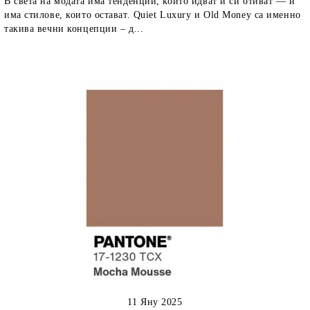
В света на модата има тенденции, които идват и си отиват — и
има стилове, които остават. Quiet Luxury и Old Money са именно
такива вечни концепции – д...
11 Яну 2025