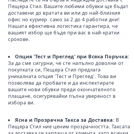
Пещера Стил. Вашите любими обувки ще бъдат
доставени до вратата ви или до най-близкия
офис но куриер само за 2 до 4 работни дни!
Нашата ефективна логистика гарантира, че
вашият избор ще бъде при вас в най-кратки
срокове.
Опция 'Тест и Преглед' при Всяка Поръчка
:
За да сме сигурни, че сте напълно доволни от
покупката си, Пещера Стил предлага
уникалната опция 'Тест и Преглед'. Това ви
позволява да пробвате и да инспектирате
вашите нови обувки преди окончателното
плащане, осигурявайки пълна увереност в
избора ви.
Ясна и Прозрачна Такса за Доставка
: В
Пещера Стил ние ценим прозрачността. Таксата
за доставка се заплаща от клиента, като всички