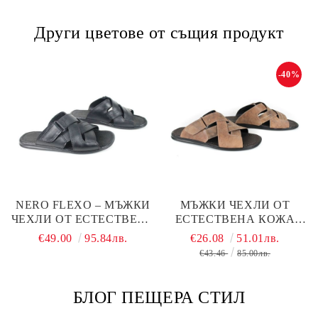
Други цветове от същия продукт
-40%
NERO FLEXO – МЪЖКИ
МЪЖКИ ЧЕХЛИ ОТ
ЧЕХЛИ ОТ ЕСТЕСТВЕНА
ЕСТЕСТВЕНА КОЖА
КОЖА В ЧЕРНО
NERO FLEXO – КАФЯВ
€49.00
95.84лв.
€26.08
51.01лв.
ОПУШЕН ЦВЯТ С
€43.46
85.00лв.
МОДЕРНА ВИЗИЯ И
КОМФОРТ
БЛОГ ПЕЩЕРА СТИЛ