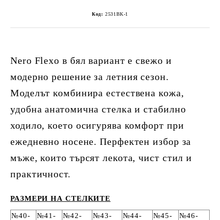
Код:
2531BK-1
Nero Flexo в бял вариант е свежо и
модерно решение за летния сезон.
Моделът комбинира естествена кожа,
удобна анатомична стелка и стабилно
ходило, което осигурява комфорт при
ежедневно носене. Перфектен избор за
мъже, които търсят лекота, чист стил и
практичност.
РАЗМЕРИ НА СТЕЛКИТЕ
№40-
№41-
№42-
№43-
№44-
№45-
№46-