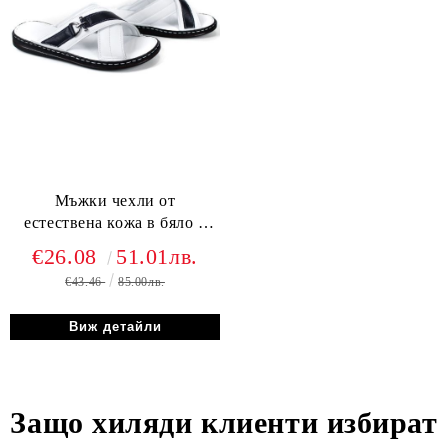
Мъжки чехли от
естествена кожа в бяло с
тъмно синя лента - модел
€26.08
51.01лв.
Castello Fine
€43.46
85.00лв.
Виж детайли
Защо хиляди клиенти избират