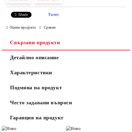
Tweet
Share
Оцени продукта
Сравни
Свързани продукти
Ние ще се свържем с вас в рамките на работния ден.
Детайлно описание
Характеристики
Подмяна на продукт
Често задавани въпроси
Гаранция на продукт