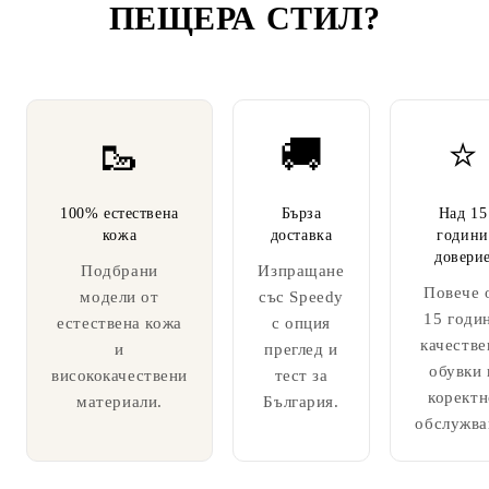
ПЕЩЕРА СТИЛ
?
🥾
🚚
⭐
100% естествена
Бърза
Над 15
кожа
доставка
години
довери
Подбрани
Изпращане
Повече 
модели от
със Speedy
15 годи
естествена кожа
с опция
качестве
и
преглед и
обувки 
висококачествени
тест за
коректн
материали.
България.
обслужва