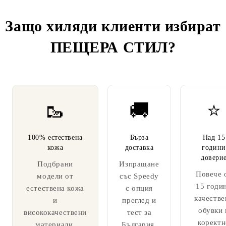
Защо хиляди клиенти избират
ПЕЩЕРА СТИЛ
?
🥾
🚚
⭐
100% естествена
Бърза
Над 15
кожа
доставка
години
довери
Подбрани
Изпращане
Повече 
модели от
със Speedy
15 годи
естествена кожа
с опция
качестве
и
преглед и
обувки 
висококачествени
тест за
коректн
материали.
България.