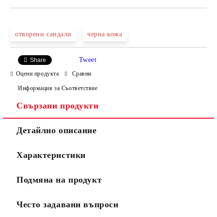
САМО ПОПЪЛНЕТЕ 4 ПОЛЕТА
отворени сандали
черна кожа
Tweet
Share
Оцени продукта
Сравни
Информация за Съответствие
Свързани продукти
Ние ще се свържем с вас в рамките на работния ден.
Детайлно описание
Характеристики
Подмяна на продукт
Често задавани въпроси