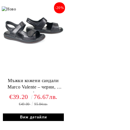
-20%
Мъжки кожени сандали
Marco Valente – черни, с
велкро и комфортна стелка
€39.20
76.67лв.
€49.00
95.84лв.
Виж детайли