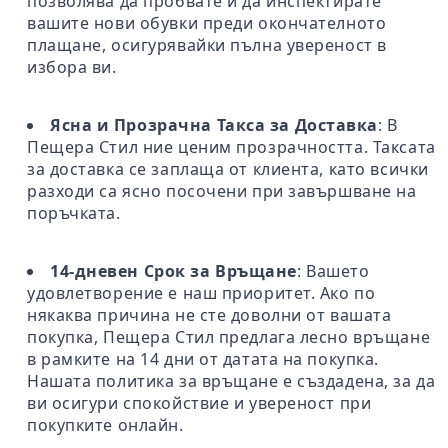
позволява да пробвате и да инспектирате
вашите нови обувки преди окончателното
плащане, осигурявайки пълна увереност в
избора ви.
Ясна и Прозрачна Такса за Доставка
: В
Пещера Стил ние ценим прозрачността. Таксата
за доставка се заплаща от клиента, като всички
разходи са ясно посочени при завършване на
поръчката.
14-дневен Срок за Връщане
: Вашето
удовлетворение е наш приоритет. Ако по
някаква причина не сте доволни от вашата
покупка, Пещера Стил предлага лесно връщане
в рамките на 14 дни от датата на покупка.
Нашата политика за връщане е създадена, за да
ви осигури спокойствие и увереност при
покупките онлайн.