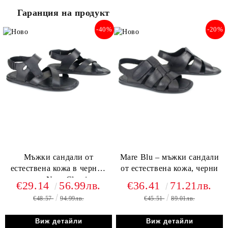
Гаранция на продукт
-40%
-20%
Мъжки сандали от
Mare Blu – мъжки сандали
естествена кожа в черно -
от естествена кожа, черни
модел Nero Classico
€29.14
56.99лв.
€36.41
71.21лв.
€48.57
94.99лв.
€45.51
89.01лв.
Виж детайли
Виж детайли