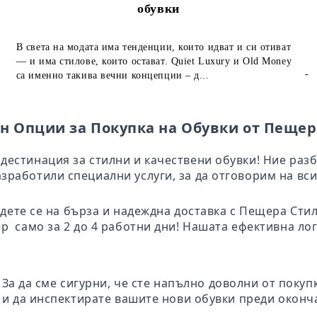
обувки
В света на модата има тенденции, които идват и си отиват
— и има стилове, които остават. Quiet Luxury и Old Money
-
са именно такива вечни концепции – д...
н Опции за Покупка на Обувки от Пещер
дестинация за стилни и качествени обувки! Ние раз
зработили специални услуги, за да отговорим на вси
адете се на бърза и надеждна доставка с Пещера Ст
ер само за 2 до 4 работни дни! Нашата ефективна ло
: За да сме сигурни, че сте напълно доволни от поку
те и да инспектирате вашите нови обувки преди окон