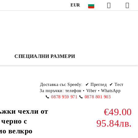
EUR
СПЕЦИАЛНИ РАЗМЕРИ
Доставка със Speedy:
✔ Преглед ✔ Тест
За поръчки: телефон
•
Viber • WhatsApp
📞
0878 959 971
📞
0878 801 903
€49.00
ъжки чехли от
 черно с
95.84лв.
мо велкро