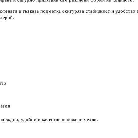
лиране и сигурно прилягане към различни форми на ходилото.
котената и гъвкава подметка осигурява стабилност и удобство
рдероб.
ото
сезон
надеждни, удобни и качествени кожени чехли.