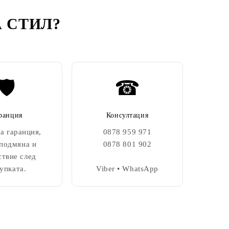
 СТИЛ
?
🛡️
☎
ранция
Консултация
а гаранция,
0878 959 971
 подмяна и
0878 801 902
ствие след
упката.
Viber • WhatsApp