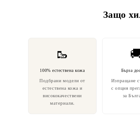
Защо хи
🥾

100% естествена кожа
Бърза до
Подбрани модели от
Изпращане с
естествена кожа и
с опция прег
висококачествени
за Бълг
материали.