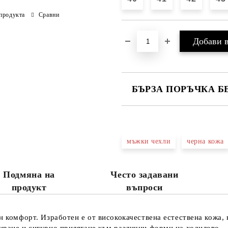
продукта
Сравни
БЪРЗА ПОРЪЧКА Б
САМО ПОПЪЛНЕТЕ 4 ПОЛЕТА
мъжки чехли
черна кожа
Ние ще се свържем с вас в рамки
Подмяна на
Често задавани
продукт
въпроси
н комфорт. Изработен е от висококачествена естествена кожа, 