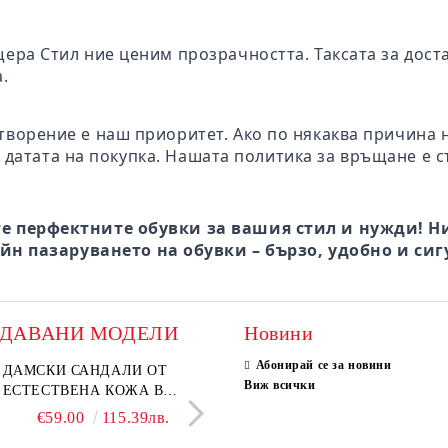
щера Стил ние ценим прозрачността. Таксата за дост
.
творение е наш приоритет. Ако по някаква причина 
 датата на покупка. Нашата политика за връщане е с
е перфектните обувки за вашия стил и нужди! Ни
йн пазаруването на обувки – бързо, удобно и сиг
ОДАВАНИ МОДЕЛИ
Новини
Абонирай се за новини
ки мокасини от
ДАМСКИ САНДАЛИ ОТ
Дамски сандали от естеств
ELIA MOVE – БЕЛИ
Виж всички
ствен велур в тъмнокафяв
ЕСТЕСТВЕНА КОЖА В
велур в светло кафяво
ДАМСКИ ЛЕТНИ ОБ
 – Vero Lume
БЕЖОВО– МОДЕЛ NOVA.
ОТ ЕСТЕСТВЕНА К
€65.00
€59.00
127.13лв.
115.39лв.
€29.00
€46.00
56.72лв.
89.97
ПЕРФОРАЦИЯ
€58.00
113.44лв.