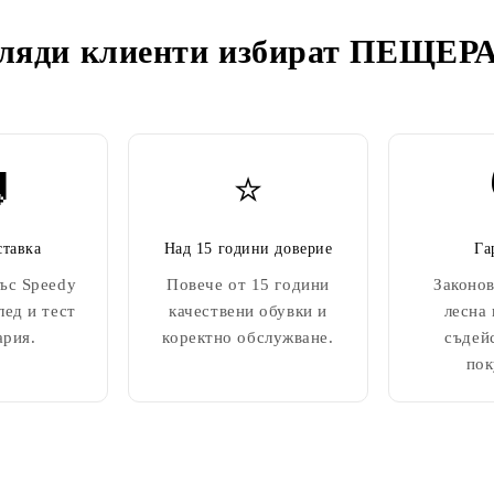
ляди клиенти избират
ПЕЩЕРА

⭐
ставка
Над 15 години доверие
Га
ъс Speedy
Повече от 15 години
Законов
лед и тест
качествени обувки и
лесна
ария.
коректно обслужване.
съдей
пок