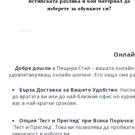
истинската разлика и кой материал да
изберете за обувките си?
.........
Онлай
Добре дошли
в Пещера Стил – вашата онлайн 
удовлетворяващ онлайн шопинг. Ето защо сме ра
Бърза Доставка за Вашето Удобство
: Насл
до вратата ви или до най-близкия офис но кури
вас в най-кратки срокове.
Опция 'Тест и Преглед' при Всяка Поръчка
'Тест и Преглед'. Това ви позволява да пробва
увереност в избора ви.