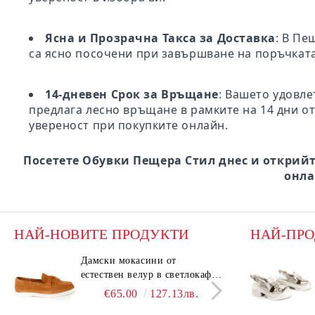
Ясна и Прозрачна Такса за Доставка
: В Пе
са ясно посочени при завършване на поръчката
14-дневен Срок за Връщане
: Вашето удовле
предлага лесно връщане в рамките на 14 дни от
увереност при покупките онлайн.
Посетете Обувки Пещера Стил днес и открийт
онла
НАЙ-НОВИТЕ ПРОДУКТИ
НАЙ-ПР
Дамски мокасини от
Дамс
естествен велур в светлокафяв
есте
цвят – Vero Lume
цвят
€65.00
127.13лв.