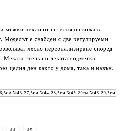
ни мъжки чехли от естествена кожа в
т. Моделът е снабден с две регулируеми
позволяват лесно персонализиране според
. Меката стелка и леката подметка
ез целия ден както у дома, така и навън.
6,5см
№43-27,5см
№44-28,5см
№45-29см
№46-29,5см
44
45