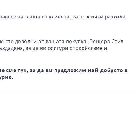
авка се заплаща от клиента, като всички разходи
не сте доволни от вашата покупка, Пещера Стил
ъздадена, за да ви осигури спокойствие и
е сме тук, за да ви предложим най-доброто в
урно.
ен
Comfort Drive – Мъжки чехли
VENTO NERO –
Mir
УВКИ
тип сабо от естествена кожа в
КЛАСИЧЕСКИ МЪЖКИ
мок
ОЖА С
кафяво – шофьорско сабо
САНДАЛИ ОТ ЕСТЕСТВЕНА
в т
лв.
€42.00
€58.00
82.14лв.
113.44лв.
КОЖА С ВЕЛКРО