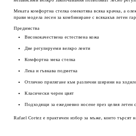
независими велкро закопчавания позволяват лесно регу
Меката комфортна стелка омекотява всяка крачка, а оле
прави модела лесен за комбиниране с всякакъв летен га
Предимства
Висококачествена естествена кожа
Две регулируеми велкро ленти
Комфортна мека стелка
Лека и гъвкава подметка
Отлично прилягане към различни ширини на ходил
Класически черен цвят
Подходящи за ежедневно носене през целия летен 
Rafael Cortez е практичен избор за мъже, които търсят 