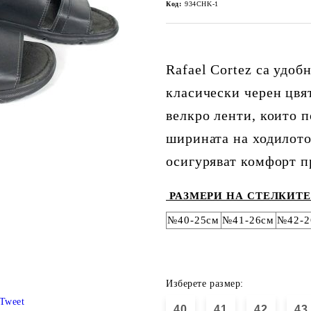
Код:
934CHK-1
Rafael Cortez са удоб
класически черен цвя
велкро ленти, които 
ширината на ходилото
осигуряват комфорт пр
РАЗМЕРИ НА СТЕЛКИТЕ
№40-25см
№41-26см
№42-2
Изберете размер:
Tweet
40
41
42
43