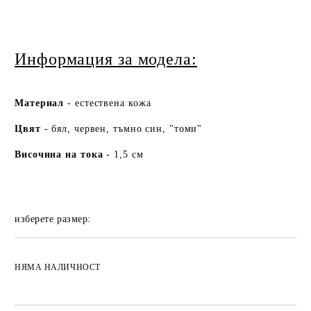
Информация за модела:
Ма
териа
л
- естествена кожа
Цвят
- бял, червен, тъмно син, "томи"
Височина на тока
- 1,5 см
изберете размер:
НЯМА НАЛИЧНОСТ