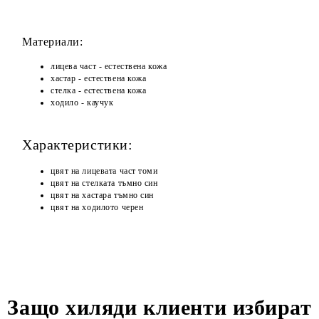
Материали:
лицева част - естествена кожа
хастар - естествена кожа
стелка - естествена кожа
ходило - каучук
Характеристики:
цвят на лицевата част томи
цвят на стелката тъмно син
цвят на хастара тъмно син
цвят на ходилото черен
Защо хиляди клиенти избират