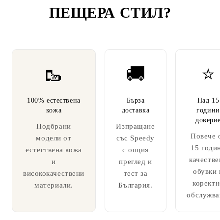
ПЕЩЕРА СТИЛ
?
🥾
🚚
⭐
100% естествена
Бърза
Над 15
кожа
доставка
години
довери
Подбрани
Изпращане
Повече 
модели от
със Speedy
15 годи
естествена кожа
с опция
качестве
и
преглед и
обувки 
висококачествени
тест за
коректн
материали.
България.
обслужва