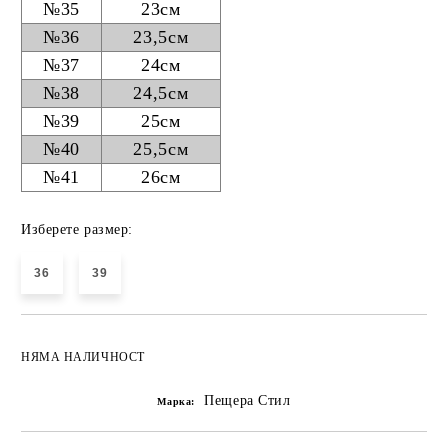
№35
23см
№36
23,5см
№37
24см
№38
24,5см
№39
25см
№40
25,5см
№41
26см
Изберете размер:
36
39
НЯМА НАЛИЧНОСТ
Пещера Стил
Марка: