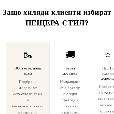
Защо хиляди клиенти избират
ПЕЩЕРА СТИЛ
?
🥾
🚚
⭐
100% естествена
Бърза
Над 15
кожа
доставка
години
довери
Подбрани
Изпращане
Повече 
модели от
със Speedy
15 годи
естествена кожа
с опция
качестве
и
преглед и
обувки 
висококачествени
тест за
коректн
материали.
България.