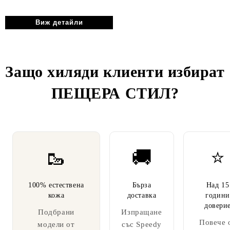
Виж детайли
Защо хиляди клиенти избират
ПЕЩЕРА СТИЛ
?
🥾
🚚
⭐
100% естествена
Бърза
Над 15
кожа
доставка
години
довери
Подбрани
Изпращане
Повече 
модели от
със Speedy