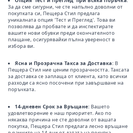
Опция 'Тест и Преглед' при Всяка Поръчка
:
За да сме сигурни, че сте напълно доволни от
покупката си, Пещера Стил предлага
уникалната опция 'Тест и Преглед'. Това ви
позволява да пробвате и да инспектирате
вашите нови обувки преди окончателното
плащане, осигурявайки пълна увереност в
избора ви.
Ясна и Прозрачна Такса за Доставка
: В
Пещера Стил ние ценим прозрачността. Таксата
за доставка се заплаща от клиента, като всички
разходи са ясно посочени при завършване на
поръчката.
14-дневен Срок за Връщане
: Вашето
удовлетворение е наш приоритет. Ако по
някаква причина не сте доволни от вашата
покупка, Пещера Стил предлага лесно връщане
в рамките на 14 дни от датата на покупка.