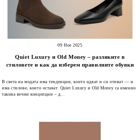
09 Ное 2025
Quiet Luxury и Old Money – разликите в
стиловете и как да изберем правилните обувки
В света на модата има тенденции, които идват и си отиват — и
има стилове, които остават. Quiet Luxury и Old Money са именно
такива вечни концепции – д...