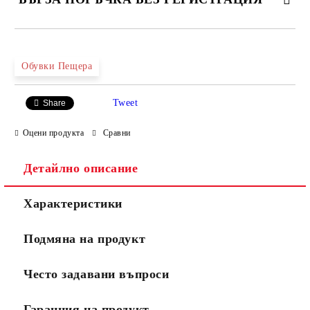
САМО ПОПЪЛНЕТЕ 4 ПОЛЕТА
Обувки Пещера
Tweet
Share
Оцени продукта
Сравни
Детайлно описание
Ние ще се свържем с вас в рамките на работния ден.
Характеристики
Подмяна на продукт
Често задавани въпроси
Гаранция на продукт