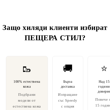
Защо хиляди клиенти избират
ПЕЩЕРА СТИЛ
?
🥾
🚚
⭐
100% естествена
Бърза
Над 15
кожа
доставка
години
довери
Подбрани
Изпращане
Повече 
модели от
със Speedy
15 годи
естествена кожа
с опция