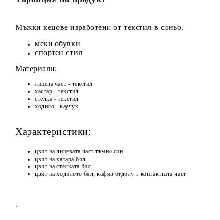
Мъжки кецове изработени от текстил в синьо.
меки обувки
спортен стил
Материали:
лицева част - текстил
хастар - текстил
стелка - текстил
ходило - каучук
Характеристики:
цвят на лицевата част тъмно син
цвят на хатара бял
цвят на стелката бял
цвят на ходилото бял, кафяв отдолу в контактната част
.