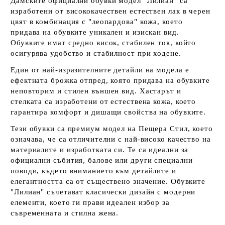
Дамските официални обувки модел "Лилиан" са
изработени от висококачествен естествен лак в черен
цвят в комбинация с "леопардова" кожа, което
придава на обувките уникален и изискан вид.
Обувките имат средно висок, стабилен ток, който
осигурява удобство и стабилност при ходене.
Един от най-изразителните детайли на модела е
ефектната брожка отпред, която придава на обувките
неповторим и стилен външен вид. Хастарът и
стелката са изработени от естествена кожа, което
гарантира комфорт и дишащи свойства на обувките.
Тези обувки са премиум модел на Пещера Стил, което
означава, че са отличителни с най-високо качество на
материалите и изработката си. Те са идеални за
официални събития, балове или други специални
поводи, където вниманието към детайлите и
елегантността са от съществено значение. Обувките
"Лилиан" съчетават класически дизайн с модерни
елементи, което ги прави идеален избор за
съвременната и стилна жена.