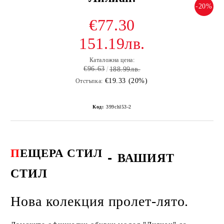
-20%
€77.30
151.19лв.
Каталожна цена:
€96.63
188.99лв.
€19.33 (20%)
Отстъпка:
Код:
399chl53-2
П
ЕЩЕРА СТИЛ
-
ВАШИЯТ
СТИЛ
Нова колекция пролет-лято.