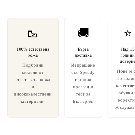
🥾
🚚
⭐
100% естествена
Бърза
Над 15
кожа
доставка
години
довери
Подбрани
Изпращане
Повече 
модели от
със Speedy
15 годи
естествена кожа
с опция
качестве
и
преглед и
обувки 
висококачествени
тест за
коректн
материали.
България.
обслужва