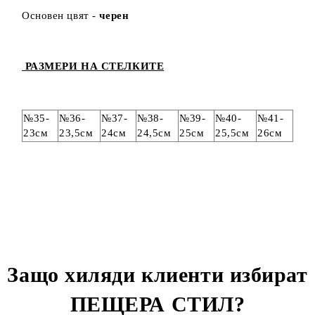
Основен цвят -
черен
РАЗМЕРИ НА СТЕЛКИТЕ
№35-
№36-
№37-
№38-
№39-
№40-
№41-
23см
23,5см
24см
24,5см
25см
25,5см
26см
Защо хиляди клиенти избират
ПЕЩЕРА СТИЛ
?