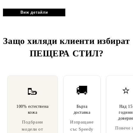
Виж детайли
Защо хиляди клиенти избират
ПЕЩЕРА СТИЛ
?
🥾
🚚
⭐
100% естествена
Бърза
Над 15
кожа
доставка
години
довери
Подбрани
Изпращане
Повече 
модели от
със Speedy