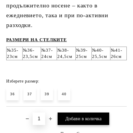
продължително носене – както в
ежедневието, така и при по-активни
разходки.
РАЗМЕРИ НА СТЕЛКИТЕ
№35-
№36-
№37-
№38-
№39-
№40-
№41-
23см
23,5см
24см
24,5см
25см
25,5см
26см
Изберете размер:
36
37
39
40