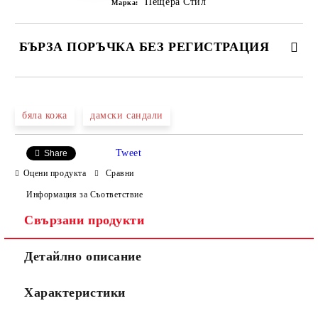
Пещера Стил
Марка:
БЪРЗА ПОРЪЧКА БЕЗ РЕГИСТРАЦИЯ
САМО ПОПЪЛНЕТЕ 4 ПОЛЕТА
бяла кожа
дамски сандали
Tweet
Share
Оцени продукта
Сравни
Информация за Съответствие
Свързани продукти
Ние ще се свържем с вас в рамките на работния ден.
Детайлно описание
Характеристики