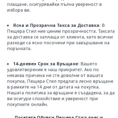
плащане, осигурявайки пълна увереност в
избора ви.
Ясна и Прозрачна Такса за Доставка
: В
Пещера Стил ние ценим прозрачността. Таксата
за доставка се заплаща от клиента, като всички
разходи са ясно посочени при завършване на
поръчката.
14-дневен Срок за Връщане
: Вашето
удовлетворение е наш приоритет. Ако по
някаква причина не сте доволни от вашата
покупка, Пещера Стил предлага лесно връщане
в рамките на 14 дни от датата на покупка.
Нашата политика за връщане е създадена, за да
ви осигури спокойствие и увереност при
покупките онлайн.
Посетете Обувки Пещера Стил днес и