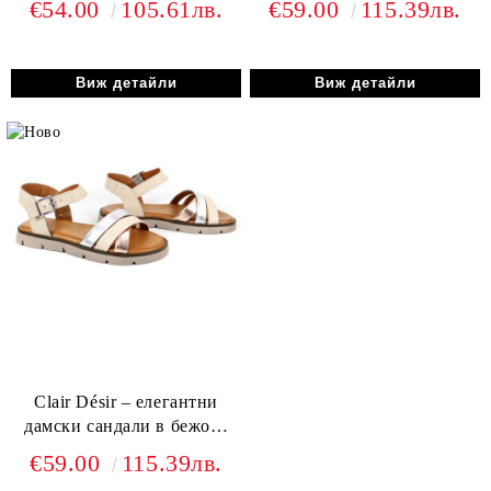
€54.00
105.61лв.
€59.00
115.39лв.
удобно ходило
кафяво с елегантен
контраст
Виж детайли
Виж детайли
Clair Désir – елегантни
дамски сандали в бежова
гама с металик акценти
€59.00
115.39лв.