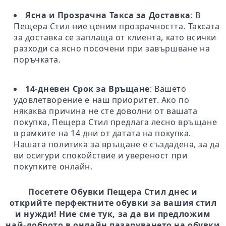
Ясна и Прозрачна Такса за Доставка
: В
Пещера Стил ние ценим прозрачността. Таксата
за доставка се заплаща от клиента, като всички
разходи са ясно посочени при завършване на
поръчката.
14-дневен Срок за Връщане
: Вашето
удовлетворение е наш приоритет. Ако по
някаква причина не сте доволни от вашата
покупка, Пещера Стил предлага лесно връщане
в рамките на 14 дни от датата на покупка.
Нашата политика за връщане е създадена, за да
ви осигури спокойствие и увереност при
покупките онлайн.
Посетете Обувки Пещера Стил днес и
открийте перфектните обувки за вашия стил
и нужди! Ние сме тук, за да ви предложим
най-доброто в онлайн пазаруването на обувки