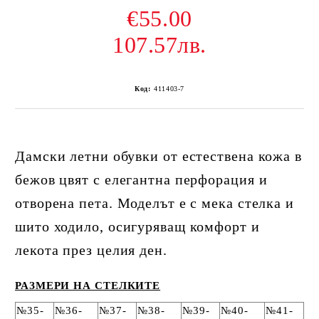
€55.00
107.57лв.
Код:
411403-7
Дамски летни обувки от естествена кожа в
бежов цвят с елегантна перфорация и
отворена пета. Моделът е с мека стелка и
шито ходило, осигуряващ комфорт и
лекота през целия ден.
РАЗМЕРИ НА СТЕЛКИТЕ
№35-
№36-
№37-
№38-
№39-
№40-
№41-