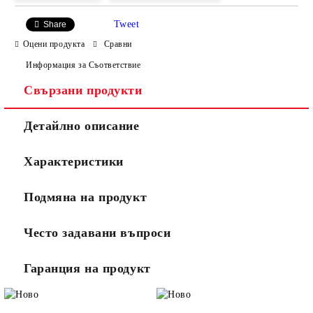
Tweet
Share
Оцени продукта
Сравни
Информация за Съответствие
Свързани продукти
Ние ще се свържем с вас в рамките на работния ден.
Детайлно описание
Характеристики
Подмяна на продукт
Често задавани въпроси
Гаранция на продукт