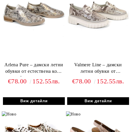
Arlena Pure – дамски летни
Valmere Line – дамски
обувки от естествена кожа
летни обувки от
с перфорация и златист
естествена кожа с
€78.00
152.55лв.
€78.00
152.55лв.
кроко ефект
перфорация в бежово
Виж детайли
Виж детайли