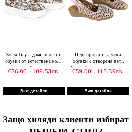
Solea Day – дамски летни
Перфорирани дамски
обувки от естествена кожа
обувки с отворена пета
със змийски принт
Bianca Lorenzo в розово от
€56.00
109.53лв.
€59.00
115.39лв.
естествена кожа – комфорт
и лекота за лятото
Виж детайли
Виж детайли
Защо хиляди клиенти избират
ПЕЩЕРА СТИЛ
?