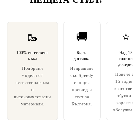
🥾
🚚
⭐
100% естествена
Бърза
Над 15
кожа
доставка
години
довери
Подбрани
Изпращане
Повече 
модели от
със Speedy
15 годи
естествена кожа
с опция
качестве
и
преглед и
обувки 
висококачествени
тест за
коректн
материали.
България.
обслужва