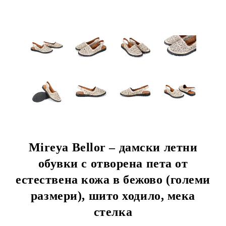
Mireya Bellor – дамски летни
обувки с отворена пета от
естествена кожа в бежово (големи
размери), шито ходило, мека
стелка