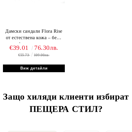
Дамски сандали Flora Rise
от естествена кожа – бели
с флорален принт
€39.01
76.30лв.
€55.73
109.00лв.
Виж детайли
Защо хиляди клиенти избират
ПЕЩЕРА СТИЛ
?