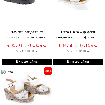
Дамски сандали от
Luna Clara – дамски
естествена кожа в цвят
сандали на платформа от
старо сребро - Модел
естествена кожа в бежово
€39.01
76.30лв.
€44.58
87.19лв.
Каролина.
€55.73
109.00лв.
€55.73
109.00лв.
Виж детайли
Виж детайли
-30%