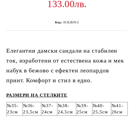
133.00лв.
Код:
015LBJN-2
Елегантни дамски сандали на стабилен
ток, изработени от естествена кожа и мек
набук в бежово с ефектен леопардов
принт. Комфорт и стил в едно.
РАЗМЕРИ НА СТЕЛКИТЕ
№35-
№36-
№37-
№38-
№39-
№40-
№41-
23см
23,5см
24см
24,5см
25см
25,5см
26см