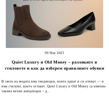
09 Ное 2025
Quiet Luxury и Old Money – разликите в
стиловете и как да изберем правилните обувки
В света на модата има тенденции, които идват и си отиват — и
има стилове, които остават. Quiet Luxury и Old Money са именно
такива вечни концепции – д...