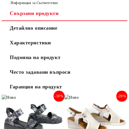
Информация за Съответствие
Свързани продукти
Ние ще се свържем с вас в рамките на работния ден.
Детайлно описание
Характеристики
Подмяна на продукт
Често задавани въпроси
Гаранция на продукт
-30%
-20%