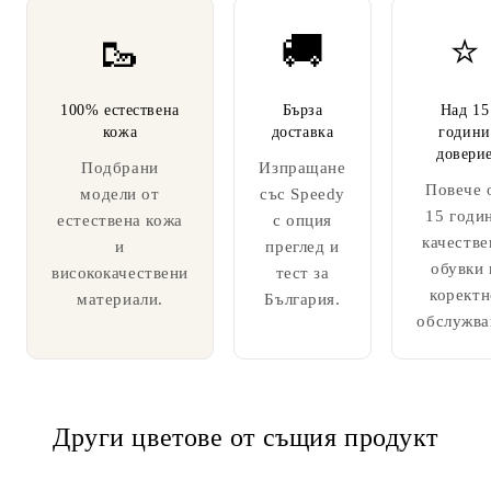
🥾
🚚
⭐
100% естествена
Бърза
Над 15
кожа
доставка
години
довери
Подбрани
Изпращане
Повече 
модели от
със Speedy
15 годи
естествена кожа
с опция
качестве
и
преглед и
обувки 
висококачествени
тест за
коректн
материали.
България.
обслужва
Други цветове от същия продукт