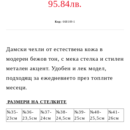
95.84лв.
Код:
668109-1
Дамски чехли от естествена кожа в
модерен бежов тон, с мека стелка и стилен
метален акцент. Удобен и лек модел,
подходящ за ежедневието през топлите
месеци.
РАЗМЕРИ НА СТЕЛКИТЕ
№35-
№36-
№37-
№38-
№39-
№40-
№41-
23см
23,5см
24см
24,5см
25см
25,5см
26см