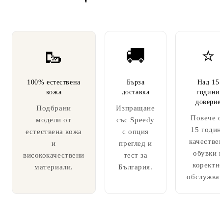
🥾
🚚
⭐
100% естествена
Бърза
Над 15
кожа
доставка
години
довери
Подбрани
Изпращане
Повече 
модели от
със Speedy
15 годи
естествена кожа
с опция
качестве
и
преглед и
обувки 
висококачествени
тест за
коректн
материали.
България.
обслужва