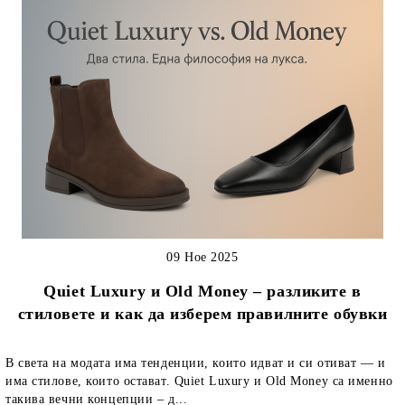
09 Ное 2025
Quiet Luxury и Old Money – разликите в
стиловете и как да изберем правилните обувки
В света на модата има тенденции, които идват и си отиват — и
има стилове, които остават. Quiet Luxury и Old Money са именно
такива вечни концепции – д...