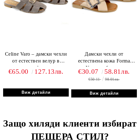
Celine Varo – дамски чехли
Дамски чехли от
от естествен велур в
естествена кожа Forma
пясъчно кафяв нюанс
Nuova – бежови
€65.00
127.13лв.
€30.07
58.81лв.
€50.11
98.01лв.
Виж детайли
Виж детайли
Защо хиляди клиенти избират
ПЕЩЕРА СТИЛ
?