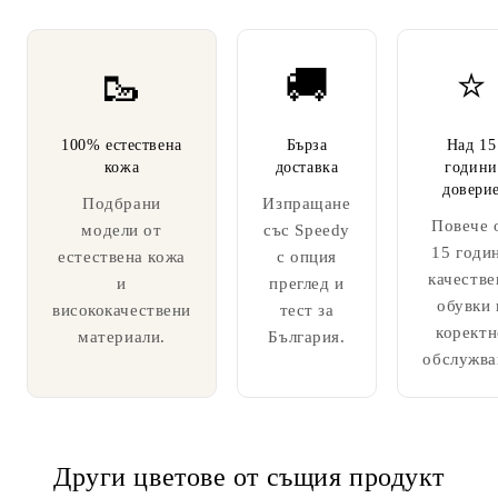
🥾
🚚
⭐
100% естествена
Бърза
Над 15
кожа
доставка
години
довери
Подбрани
Изпращане
Повече 
модели от
със Speedy
15 годи
естествена кожа
с опция
качестве
и
преглед и
обувки 
висококачествени
тест за
коректн
материали.
България.
обслужва
Други цветове от същия продукт