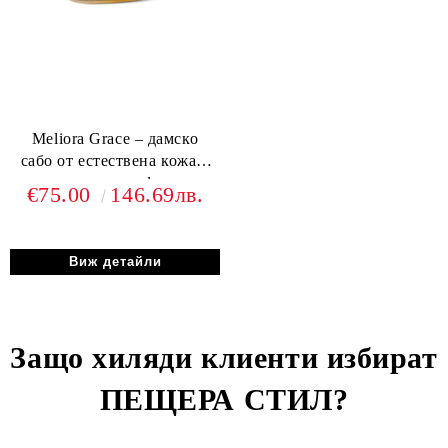
Meliora Grace – дамско
сабо от естествена кожа в
карамелено кафяво с
€75.00
146.69лв.
елегантен силует
Виж детайли
Защо хиляди клиенти избират
ПЕЩЕРА СТИЛ
?