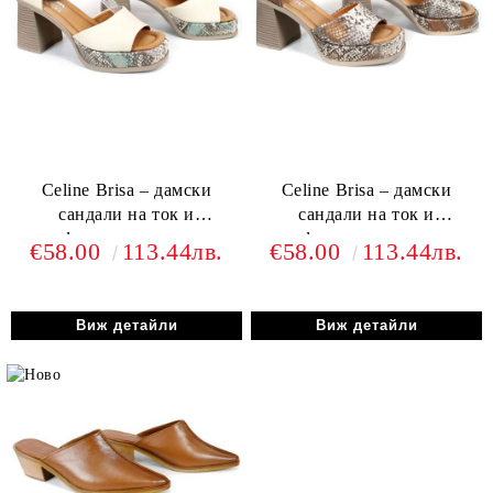
Celine Brisa – дамски
Celine Brisa – дамски
сандали на ток и
сандали на ток и
платформа от естествена
платформа от естествена
€58.00
113.44лв.
€58.00
113.44лв.
кожа в бежово
кожа със змийски принт в
кафяви нюанси
Виж детайли
Виж детайли