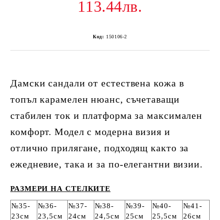
113.44лв.
Код:
150106-2
Дамски сандали от естествена кожа в
топъл карамелен нюанс, съчетаващи
стабилен ток и платформа за максимален
комфорт. Модел с модерна визия и
отлично прилягане, подходящ както за
ежедневие, така и за по-елегантни визии.
РАЗМЕРИ НА СТЕЛКИТЕ
№35-
№36-
№37-
№38-
№39-
№40-
№41-
23см
23,5см
24см
24,5см
25см
25,5см
26см