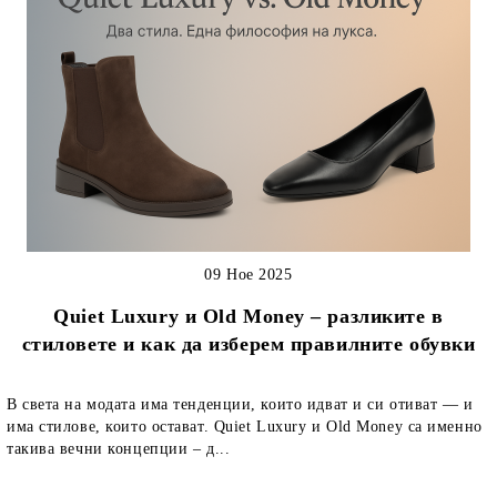
09 Ное 2025
Quiet Luxury и Old Money – разликите в
стиловете и как да изберем правилните обувки
В света на модата има тенденции, които идват и си отиват — и
има стилове, които остават. Quiet Luxury и Old Money са именно
такива вечни концепции – д...