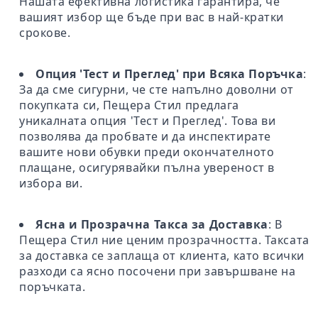
Нашата ефективна логистика гарантира, че
вашият избор ще бъде при вас в най-кратки
срокове.
Опция 'Тест и Преглед' при Всяка Поръчка
:
За да сме сигурни, че сте напълно доволни от
покупката си, Пещера Стил предлага
уникалната опция 'Тест и Преглед'. Това ви
позволява да пробвате и да инспектирате
вашите нови обувки преди окончателното
плащане, осигурявайки пълна увереност в
избора ви.
Ясна и Прозрачна Такса за Доставка
: В
Пещера Стил ние ценим прозрачността. Таксата
за доставка се заплаща от клиента, като всички
разходи са ясно посочени при завършване на
поръчката.