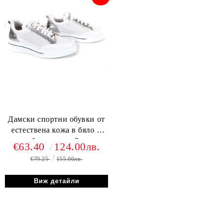
Дамски спортни обувки от
естествена кожа в бяло и
сребро - модел Зора.
€63.40
124.00лв.
€79.25
155.00лв.
Виж детайли