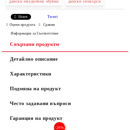
дамски ежедневни обувки
дамски сникърси
Tweet
Share
Оцени продукта
Сравни
Информация за Съответствие
Свързани продукти
Ние ще се свържем с вас в рамките на работния ден.
Детайлно описание
Характеристики
Подмяна на продукт
Често задавани въпроси
Гаранция на продукт
-20%