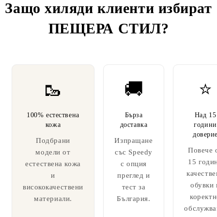
Защо хиляди клиенти избират
ПЕЩЕРА СТИЛ
?
🥾
🚚
⭐
100% естествена
Бърза
Над 15
кожа
доставка
години
довери
Подбрани
Изпращане
Повече 
модели от
със Speedy
15 годи
естествена кожа
с опция
качестве
и
преглед и
обувки 
висококачествени
тест за
коректн
материали.
България.
обслужва