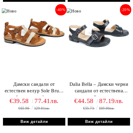
-40%
-20%
Дамски сандали от
Dalia Bella – Дамски черни
естествен велур Sole Bruna
сандали от естествена
– бежово и кафяво, с
кожа с двойна катарама и
€39.58
77.41лв.
€44.58
87.19лв.
кожена стелка и олекотено
удобно ниско ходило
€65.96
129.01лв.
€55.73
109.00лв.
ходило
Виж детайли
Виж детайли