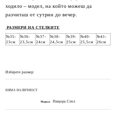
ходило – модел, на който можеш да
разчиташ от сутрин до вечер.
РАЗМЕРИ НА СТЕЛКИТЕ
№35-
№36-
№37-
№38-
№39-
№40-
№41-
23см
23,5см
24см
24,5см
25см
25,5см
26см
Изберете размер:
НЯМА НАЛИЧНОСТ
Пещера Стил
Марка: