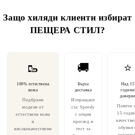
Защо хиляди клиенти избират
ПЕЩЕРА СТИЛ
?
🥾
🚚
⭐
100% естествена
Бърза
Над 15
кожа
доставка
години
довери
Подбрани
Изпращане
Повече 
модели от
със Speedy
15 годи
естествена кожа
с опция
качестве
и
преглед и
обувки 
висококачествени
тест за
коректн