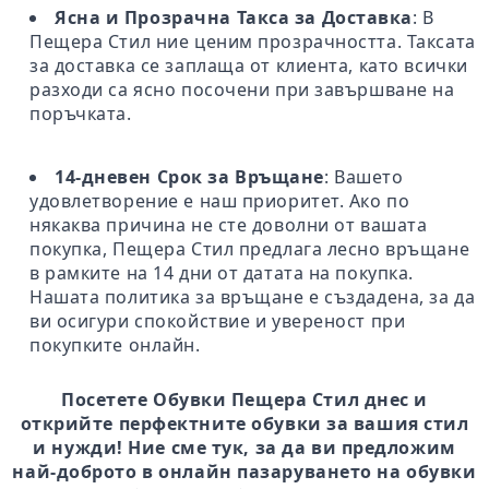
Ясна и Прозрачна Такса за Доставка
: В
Пещера Стил ние ценим прозрачността. Таксата
за доставка се заплаща от клиента, като всички
разходи са ясно посочени при завършване на
поръчката.
14-дневен Срок за Връщане
: Вашето
удовлетворение е наш приоритет. Ако по
някаква причина не сте доволни от вашата
покупка, Пещера Стил предлага лесно връщане
в рамките на 14 дни от датата на покупка.
Нашата политика за връщане е създадена, за да
ви осигури спокойствие и увереност при
покупките онлайн.
Посетете Обувки Пещера Стил днес и
открийте перфектните обувки за вашия стил
и нужди! Ние сме тук, за да ви предложим
най-доброто в онлайн пазаруването на обувки