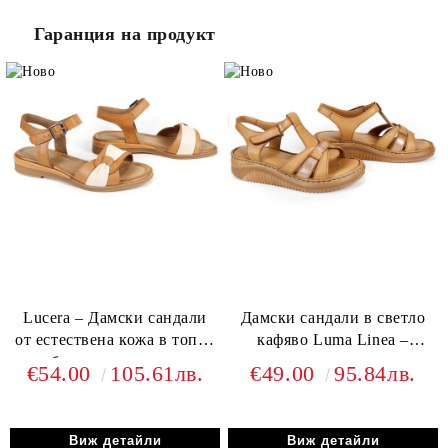
Гаранция на продукт
Lucera – Дамски сандали
Дамски сандали в светло
от естествена кожа в топъл
кафяво Luma Linea –
таба цвят с елегантен
естествена кожа и
€54.00
105.61лв.
€49.00
95.84лв.
бежов акцент
комфортно шито ходило
Виж детайли
Виж детайли