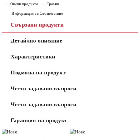
Оцени продукта
Сравни
Информация за Съответствие
Свързани продукти
Ние ще се свържем с вас в рамките на работния ден.
Детайлно описание
Характеристики
Подмяна на продукт
Често задавани въпроси
Често задавани въпроси
Гаранция на продукт