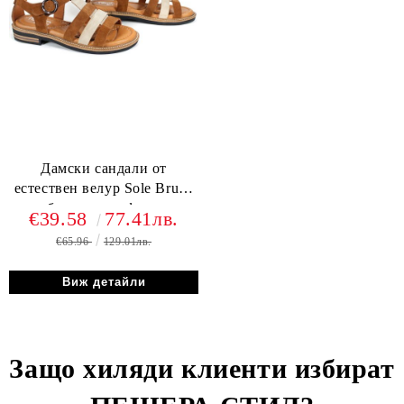
Дамски сандали от
естествен велур Sole Bruna
– бежово и кафяво, с
€39.58
77.41лв.
кожена стелка и олекотено
€65.96
129.01лв.
ходило
Виж детайли
Защо хиляди клиенти избират