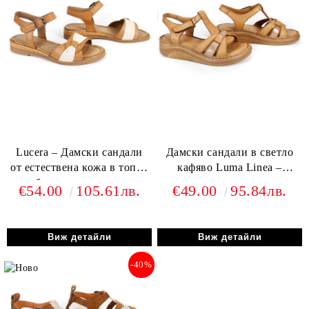
Lucera – Дамски сандали
Дамски сандали в светло
от естествена кожа в топъл
кафяво Luma Linea –
таба цвят с елегантен
естествена кожа и
€54.00
105.61лв.
€49.00
95.84лв.
бежов акцент
комфортно шито ходило
Виж детайли
Виж детайли
-40%