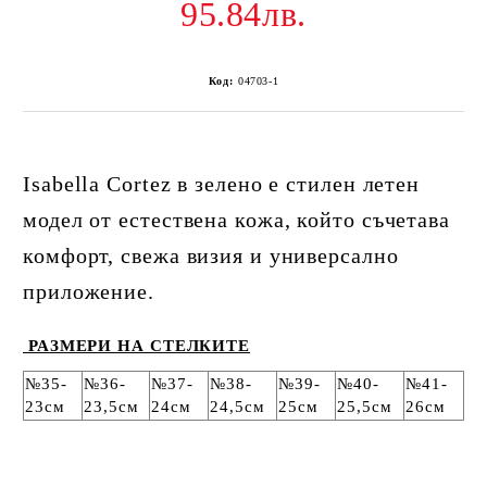
95.84лв.
Код:
04703-1
Isabella Cortez в зелено е стилен летен
модел от естествена кожа, който съчетава
комфорт, свежа визия и универсално
приложение.
РАЗМЕРИ НА СТЕЛКИТЕ
№35-
№36-
№37-
№38-
№39-
№40-
№41-
23см
23,5см
24см
24,5см
25см
25,5см
26см