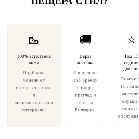
ПЕЩЕРА СТИЛ
?
🥾
🚚
⭐
100% естествена
Бърза
Над 15
кожа
доставка
години
довери
Подбрани
Изпращане
Повече 
модели от
със Speedy
15 годи
естествена кожа
с опция
качестве
и
преглед и
обувки 
висококачествени
тест за
коректн
материали.
България.
обслужва